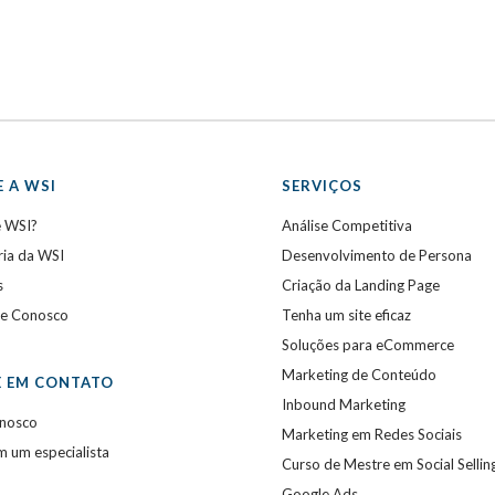
 A WSI
SERVIÇOS
e WSI?
Análise Competitiva
ria da WSI
Desenvolvimento de Persona
s
Criação da Landing Page
he Conosco
Tenha um site eficaz
Soluções para eCommerce
Marketing de Conteúdo
E EM CONTATO
Inbound Marketing
onosco
Marketing em Redes Sociais
m um especialista
Curso de Mestre em Social Sellin
Google Ads