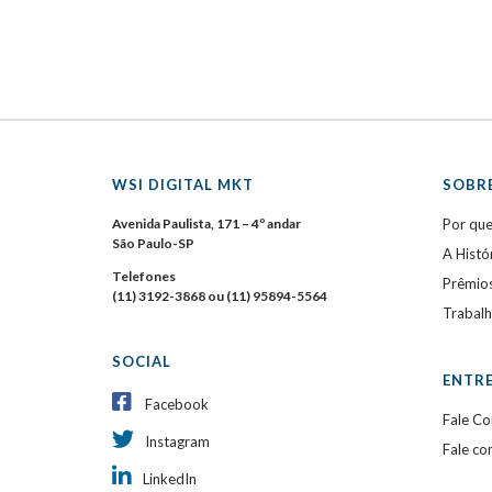
WSI DIGITAL MKT
SOBRE
Avenida Paulista, 171 – 4º andar
Por qu
São Paulo-SP
A Histó
Telefones
Prêmio
(11) 3192-3868 ou (11) 95894-5564
Trabal
SOCIAL
ENTR
Facebook
Fale C
Instagram
Fale co
LinkedIn