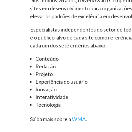
Nos últimos 26 anos, o WebAward Competit
sites em desenvolvimento para organizações, 
elevar os padrões de excelência em desenvo
Especialistas independentes do setor de tod
e o público-alvo de cada site como referênc
cada um dos sete critérios abaixo:
Conteúdo
Redação
Projeto
Experiência do usuário
Inovação
Interatividade
Tecnologia
Saiba mais sobre a
WMA
.