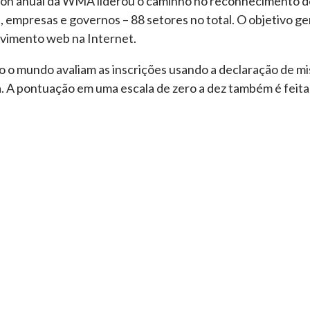
ion anual da WMA liderou o caminho no reconhecimento d
empresas e governos – 88 setores no total. O objetivo ger
lvimento web na Internet.
o o mundo avaliam as inscrições usando a declaração de m
ia. A pontuação em uma escala de zero a dez também é feit