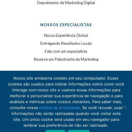
Depoimento de Marketing Digital
NOSSOS ESPECIALISTAS
Nossa Experiência Global
Entregando Resultados Locais
Fale com um especialista
Reserve um Palestrante de Marketing
Nosso site armazena cookies em seu computador. Esses
cookies são usados para coletar informações sobre como você
interage com nosso site e usamos essas informações para
melhorar e personalizar sua experiência de navegação e para
análises e métricas sobre nossos visitantes. Para saber mais,
©
2020
WSI. Todos os direitos reservados. WSI é uma
consulte nossa
política de privacidade
. Se você recusar, suas
marca registrada.
informações não serão rastreadas quando você visitar este
Política de Privacidade
.
site. Um único cookie será usado em seu navegador para
lembrar sua preferência de não ser rastreado.
Each WSI Franchise is an independently owned and