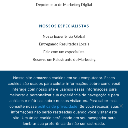
Depoimento de Marketing Digital
NOSSOS ESPECIALISTAS
Nossa Experiência Global
Entregando Resultados Locais
Fale com um especialista
Reserve um Palestrante de Marketing
Nosso site armazena cookies em seu computador. Esses
cookies são usados para coletar informações sobre como você
interage com nosso site e usamos essas informações para
melhorar e personalizar sua experiência de navegação e para
análises e métricas sobre nossos visitantes. Para saber mais,
©
2020
WSI. Todos os direitos reservados. WSI é uma
consulte nossa
política de privacidade
. Se você recusar, suas
marca registrada.
informações não serão rastreadas quando você visitar este
Política de Privacidade
.
site. Um único cookie será usado em seu navegador para
lembrar sua preferência de não ser rastreado.
Each WSI Franchise is an independently owned and