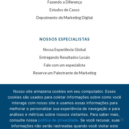
Fazendo a Diferença
Estudos de Casos
Depoimento de Marketing Digital
NOSSOS ESPECIALISTAS
Nossa Experiência Global
Entregando Resultados Locais
Fale com um especialista
Reserve um Palestrante de Marketing
Nosso site armazena cookies em seu computador. Esses
cookies são usados para coletar informações sobre como você
interage com nosso site e usamos essas informações para
melhorar e personalizar sua experiência de navegação e para
análises e métricas sobre nossos visitantes. Para saber mais,
©
2020
WSI. Todos os direitos reservados. WSI é uma
consulte nossa
política de privacidade
. Se você recusar, suas
marca registrada.
informações não serão rastreadas quando você visitar este