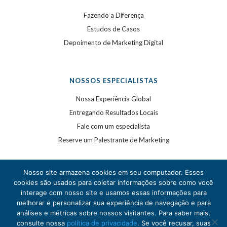
Fazendo a Diferença
Estudos de Casos
Depoimento de Marketing Digital
NOSSOS ESPECIALISTAS
Nossa Experiência Global
Entregando Resultados Locais
Fale com um especialista
Reserve um Palestrante de Marketing
Nosso site armazena cookies em seu computador. Esses
cookies são usados para coletar informações sobre como você
interage com nosso site e usamos essas informações para
melhorar e personalizar sua experiência de navegação e para
análises e métricas sobre nossos visitantes. Para saber mais,
©
2020
WSI. Todos os direitos reservados. WSI é uma
consulte nossa
política de privacidade
. Se você recusar, suas