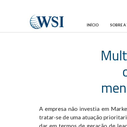
INÍCIO
SOBRE A
Mult
mens
A empresa não investia em Market
tratar-se de uma atuação priorita
dar em termos de geração de leads