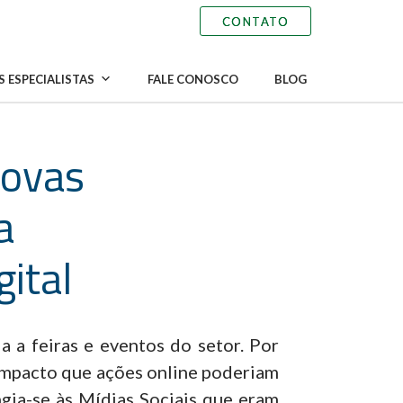
 ESPECIALISTAS
FALE CONOSCO
BLOG
novas
a
gital
 a feiras e eventos do setor. Por
 impacto que ações online poderiam
ngia-se às Mídias Sociais que eram