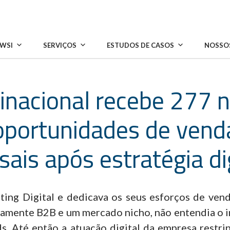
 WSI
SERVIÇOS
ESTUDOS DE CASOS
NOSSOS
inacional recebe 277 
oportunidades de vend
ais após estratégia di
ing Digital e dedicava os seus esforços de venda
riamente B2B e um mercado nicho, não entendia o
. Até então a atuação digital da empresa restri