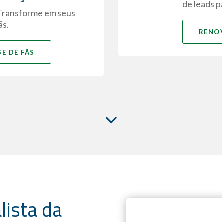
de leads p
s Transforme em seus
ãs.
RENOV
E DE FÃS
lista da