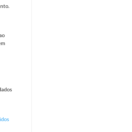
nto.
ao
dem
 dados
idos