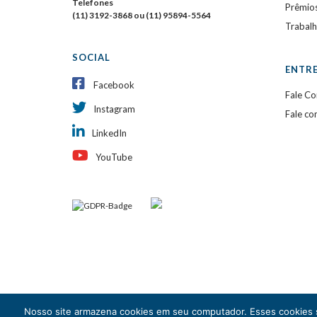
Telefones
Prêmio
(11) 3192-3868 ou (11) 95894-5564
Trabal
SOCIAL
ENTR
Facebook
Fale C
Instagram
Fale co
LinkedIn
YouTube
Nosso site armazena cookies em seu computador. Esses cookies s