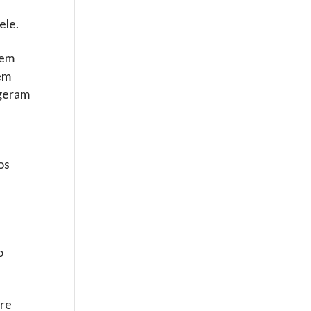
ele.
vem
dem
 geram
os
o
bre