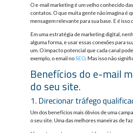
O e-mail marketing é um velho conhecido d
contatos. O que muita gente não imagina é q
mensagem relevante para sua base. E é isso 
Em uma estratégia de marketing digital, nen
alguma forma, e usar essas conexões para su
um. O impacto potencial que cada canal pod
exemplo, o email no
SEO
. Mas isso não signif
Benefícios do e-mail m
do seu site.
1. Direcionar tráfego qualifica
Um dos benefícios mais óbvios de uma campan
o seu site. Uma das melhores maneiras de faz