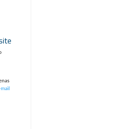
site
o
penas
-mail