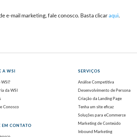
de e-mail marketing, fale conosco. Basta clicar
aqui
.
 A WSI
SERVIÇOS
e WSI?
Análise Competitiva
ria da WSI
Desenvolvimento de Persona
s
Criação da Landing Page
he Conosco
Tenha um site eficaz
Soluções para eCommerce
Marketing de Conteúdo
E EM CONTATO
Inbound Marketing
onosco