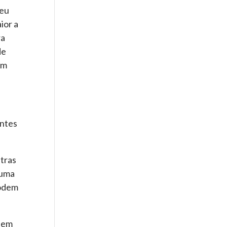
seu
ior a
ra
de
om
entes
tras
 uma
podem
o em