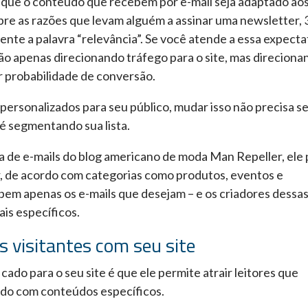
que o conteúdo que recebem por e-mail seja adaptado aos
obre as razões que levam alguém a assinar uma newsletter,
te a palavra “relevância”. Se você atende a essa expectat
ão apenas direcionando tráfego para o site, mas direciona
r probabilidade de conversão.
personalizados para seu público, mudar isso não precisa s
 é segmentando sua lista.
ta de e-mails do blog americano de moda Man Repeller, ele
er, de acordo com categorias como produtos, eventos e
bem apenas os e-mails que desejam – e os criadores dessa
is específicos.
 visitantes com seu site
ado para o seu site é que ele permite atrair leitores que
do com conteúdos específicos.