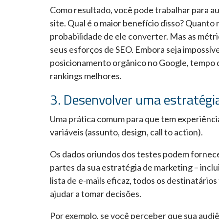
Como resultado, você pode trabalhar para au
site. Qual é o maior benefício disso? Quanto 
probabilidade de ele converter. Mas as métr
seus esforços de SEO. Embora seja impossível
posicionamento orgânico no Google, tempo 
rankings melhores.
3. Desenvolver uma estratégi
Uma prática comum para que tem experiência 
variáveis (assunto, design, call to action).
Os dados oriundos dos testes podem fornece
partes da sua estratégia de marketing – inclu
lista de e-mails eficaz, todos os destinatári
ajudar a tomar decisões.
Por exemplo, se você perceber que sua audiê