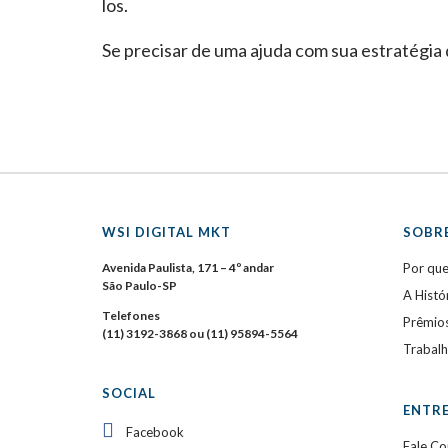
los.
Se precisar de uma ajuda com sua estratégia 
WSI DIGITAL MKT
SOBRE
Avenida Paulista, 171 – 4º andar
Por qu
São Paulo-SP
A Histó
Telefones
Prêmio
(11) 3192-3868 ou (11) 95894-5564
Trabal
SOCIAL
ENTR
Facebook
Fale C