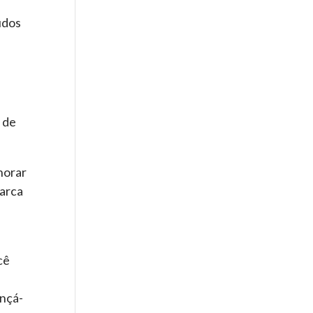
údos
 de
horar
marca
cê
ançá-