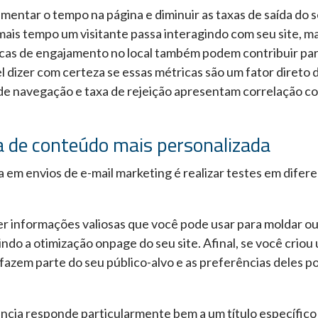
mentar o tempo na página e diminuir as taxas de saída do 
mais tempo um visitante passa interagindo com seu site, ma
icas de engajamento no local também podem contribuir pa
 dizer com certeza se essas métricas são um fator direto 
de navegação e taxa de rejeição apresentam correlação c
a de conteúdo mais personalizada
em envios de e-mail marketing é realizar testes em difer
r informações valiosas que você pode usar para moldar ou
indo a otimização onpage do seu site. Afinal, se você criou
os fazem parte do seu público-alvo e as preferências deles 
ncia responde particularmente bem a um título específic