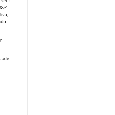
 seus
 38%
iva,
ndo
er
 pode
s