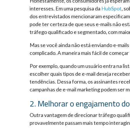
Honestamente, os consumidores já esperam 
interesses. Em uma pesquisa da
HubSpot
, s
dos entrevistados mencionaram especificamen
pode ter certeza de que seus e-mails não est
tráfego qualificado e segmentado, com maio
Mas se você ainda não está enviando e-mails 
complicado. A maneira mais fácil de começar
Por exemplo, quando um usuário entra na lis
escolher quais tipos de e-mail deseja receb
tendências.
Dessa forma, os assinantes rece
campanhas de e-mail marketing podem ser ma
2. Melhorar o engajamento dos
Outra vantagem de direcionar tráfego qualific
provavelmente passam mais tempo interagin